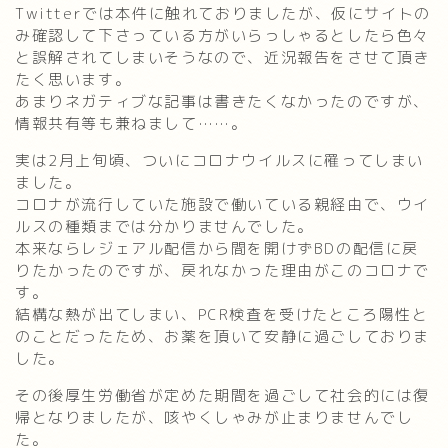
Twitterでは本件に触れておりましたが、仮にサイトの
み確認して下さっている方がいらっしゃるとしたら色々
と誤解されてしまいそうなので、近況報告をさせて頂き
たく思います。
あまりネガティブな記事は書きたくなかったのですが、
情報共有等も兼ねまして……。
実は2月上旬頃、ついにコロナウイルスに罹ってしまい
ました。
コロナが流行していた施設で働いている親経由で、ウイ
ルスの種類までは分かりませんでした。
本来ならレジェアル配信から間を開けずBDの配信に戻
りたかったのですが、戻れなかった理由がこのコロナで
す。
結構な熱が出てしまい、PCR検査を受けたところ陽性と
のことだったため、お薬を頂いて安静に過ごしておりま
した。
その後厚生労働省が定めた期間を過ごして社会的には復
帰となりましたが、咳やくしゃみが止まりませんでし
た。