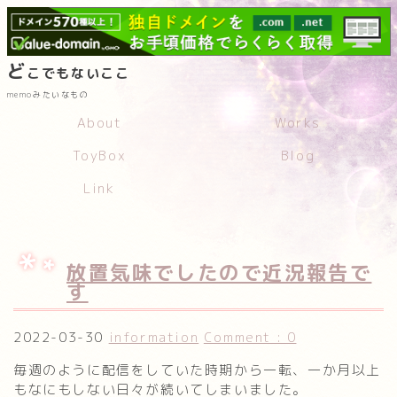
ど
こでもないここ
memoみたいなもの
About
Works
ToyBox
Blog
Link
放置気味でしたので近況報告で
す
2022-03-30
information
Comment : 0
毎週のように配信をしていた時期から一転、一か月以上
もなにもしない日々が続いてしまいました。