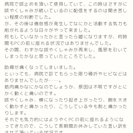
病院で咳止めを頂いて使用していて、この時はさすがに
咳やくしゃみが続いているのに配信をするのは聞き苦し
い程度の判断でした。
が、その後は倦怠感が発生してなにかと活動する気力も
削がれるような日々がやって来ました。
何もしていなかったかと言ったら嘘になりますが、何時
間もPCの前に座れる状況ではありませんでした。
その間、わずかな咳やくしゃみが再来し、風邪を引いて
しまったかなと思っていたところでした。
肋骨が痛くなってしまいました。
といっても、病院で診てもらった限り骨折やヒビなどは
ありませんでしたが……。
筋肉痛かなにかなのでしょうか、原因は不明ですがとに
かく動くと痛いのです。
咳やくしゃみ、横になったり起き上がったり、腕を大き
く動かすと痛かったり、こうしている今も割と痛かった
りします。
それでも気力的にはようやくPCの前に座れるようにな
ってきたので、こうして長期間お休みしていた言い訳を
させて頂いている状況です。