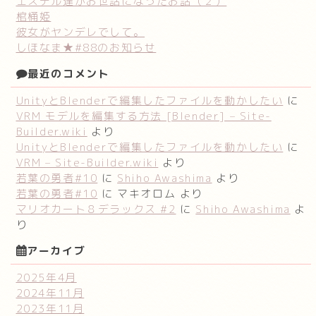
エステル達がお世話になったお話（２）
棺桶姫
彼女がヤンデレでして。
しほなま★#88のお知らせ
最近のコメント
UnityとBlenderで編集したファイルを動かしたい
に
VRM モデルを編集する方法 [Blender] – Site-
Builder.wiki
より
UnityとBlenderで編集したファイルを動かしたい
に
VRM – Site-Builder.wiki
より
若葉の勇者#10
に
Shiho Awashima
より
若葉の勇者#10
に
マキオロム
より
マリオカート８デラックス #2
に
Shiho Awashima
よ
り
アーカイブ
2025年4月
2024年11月
2023年11月