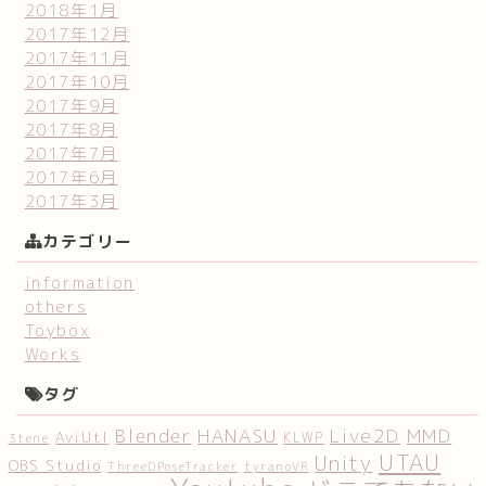
2018年1月
2017年12月
2017年11月
2017年10月
2017年9月
2017年8月
2017年7月
2017年6月
2017年3月
カテゴリー
information
others
Toybox
Works
タグ
HANASU
Live2D
MMD
Blender
AviUtl
KLWP
3tene
UTAU
Unity
OBS Studio
ThreeDPoseTracker
tyranoVR