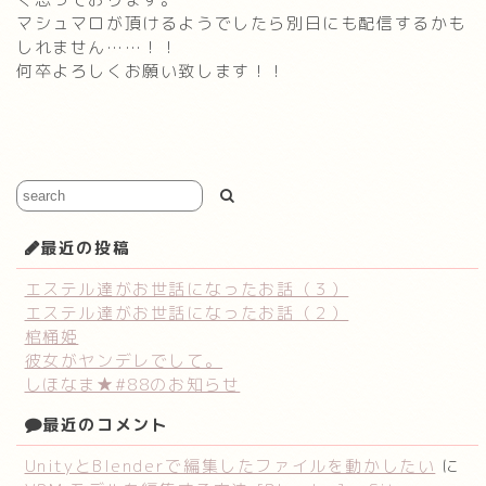
マシュマロが頂けるようでしたら別日にも配信するかも
しれません……！！
何卒よろしくお願い致します！！
最近の投稿
エステル達がお世話になったお話（３）
エステル達がお世話になったお話（２）
棺桶姫
彼女がヤンデレでして。
しほなま★#88のお知らせ
最近のコメント
UnityとBlenderで編集したファイルを動かしたい
に