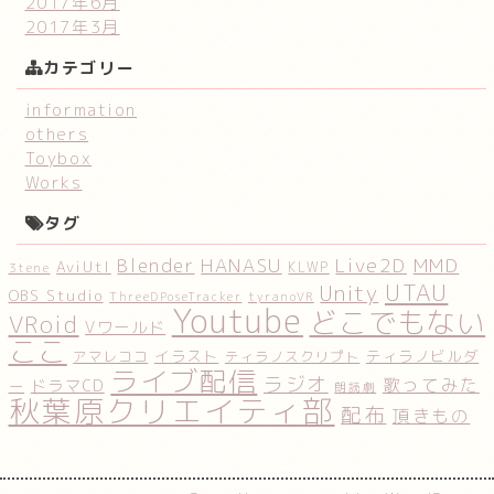
2017年6月
2017年3月
カテゴリー
information
others
Toybox
Works
タグ
HANASU
Live2D
MMD
Blender
AviUtl
KLWP
3tene
UTAU
Unity
OBS Studio
ThreeDPoseTracker
tyranoVR
Youtube
どこでもない
VRoid
Vワールド
ここ
イラスト
ティラノビルダ
アマレココ
ティラノスクリプト
ライブ配信
ラジオ
歌ってみた
ドラマCD
ー
朗読劇
秋葉原クリエイティ部
配布
頂きもの