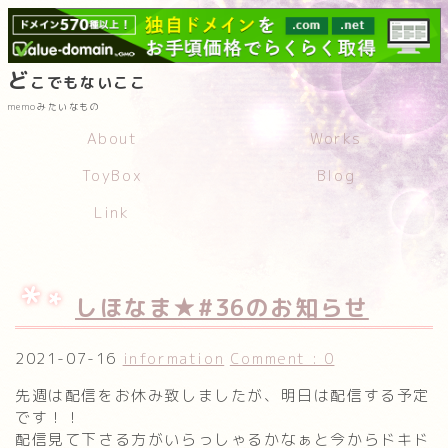
ど
こでもないここ
memoみたいなもの
About
Works
ToyBox
Blog
Link
しほなま★#36のお知らせ
2021-07-16
information
Comment : 0
先週は配信をお休み致しましたが、明日は配信する予定
です！！
配信見て下さる方がいらっしゃるかなぁと今からドキド