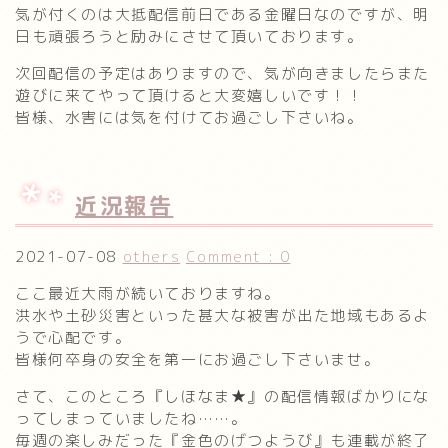
気が付くのは大抵配信前日である金曜日なのですが、明
日も頑張ろうと励みにさせて頂いております。
次回配信の予定はありますので、気が向きましたらまた
遊びに来てやって頂けると大変嬉しいです！！
皆様、水害には気を付けてお過ごし下さいね。
近況報告
2021-07-08
others
Comment : 0
ここ最近大雨が続いておりますね。
洪水や土砂災害といった甚大な被害が出た地域もあるよ
うで心配です。
皆様何卒身の安全を第一にお過ごし下さいませ。
さて、このところ『しほなま★』の配信情報ばかりにな
ってしまっていましたね……。
毎週の楽しみだった『金色のげつようび』も連載が終了