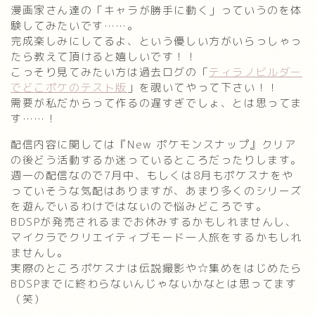
漫画家さん達の「キャラが勝手に動く」っていうのを体
験してみたいです……。
完成楽しみにしてるよ、という優しい方がいらっしゃっ
たら教えて頂けると嬉しいです！！
こっそり見てみたい方は過去ログの「
ティラノビルダー
でどこポケのテスト版
」を覗いてやって下さい！！
需要が私だからって作るの遅すぎでしょ、とは思ってま
す……！
配信内容に関しては『New ポケモンスナップ』クリア
の後どう活動するか迷っているところだったりします。
週一の配信なので7月中、もしくは8月もポケスナをや
っていそうな気配はありますが、あまり多くのシリーズ
を遊んでいるわけではないので悩みどころです。
BDSPが発売されるまでお休みするかもしれませんし、
マイクラでクリエイティブモード一人旅をするかもしれ
ませんし。
実際のところポケスナは伝説撮影や☆集めをはじめたら
BDSPまでに終わらないんじゃないかなとは思ってます
（笑）