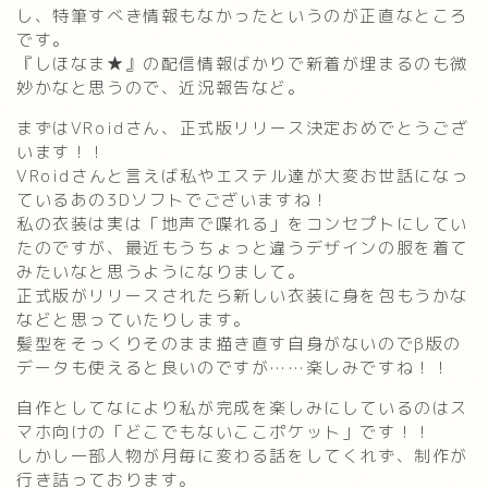
し、特筆すべき情報もなかったというのが正直なところ
です。
『しほなま★』の配信情報ばかりで新着が埋まるのも微
妙かなと思うので、近況報告など。
まずはVRoidさん、正式版リリース決定おめでとうござ
います！！
VRoidさんと言えば私やエステル達が大変お世話になっ
ているあの3Dソフトでございますね！
私の衣装は実は「地声で喋れる」をコンセプトにしてい
たのですが、最近もうちょっと違うデザインの服を着て
みたいなと思うようになりまして。
正式版がリリースされたら新しい衣装に身を包もうかな
などと思っていたりします。
髪型をそっくりそのまま描き直す自身がないのでβ版の
データも使えると良いのですが……楽しみですね！！
自作としてなにより私が完成を楽しみにしているのはス
マホ向けの「どこでもないここポケット」です！！
しかし一部人物が月毎に変わる話をしてくれず、制作が
行き詰っております。