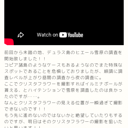
前回から未踏の地、デュラス島のヒエール雪原の調査を
開始致しました！！
コピア諸島のようなケースもあるようなのでまた特殊な
スポットであることを危惧しておりましたが、順調に調
査レベルが上がり昼間の調査から夜の調査に。
ここでクリスタフラワーを撮影すればイルミナボールが
貰える、とハイテンションで雪原を調査したのは良かっ
たのですが……。
なんとクリスタフラワーの見える位置が一瞬過ぎて撮影
できないのです！！
もう先に進めないのではないかと絶望していたりもする
のですが、明日はそのクリスタフラワーの撮影を狙いた
いと思います！！