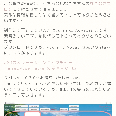
この驚きの情報は、こちらの凪なぎささんの
なぎなぎブ
ログ
にて拝見させて頂きました。
素敵な情報を惜しみなく書いて下さってありがとうござ
います……！！
制作して下さっている方はyukihiko Aoyagiさんです。
素晴らしいアプリを制作して下さってありがとうござい
ます！！
ダウンロードですが、yukihiko AoyagiさんのQiita内
にリンクがあります。
USBカメラモーションキャプチャー
ThreeDPoseTrackerの説明 – Qiita
今回はVer.0.3.0をお借りいたしました。
ThreeDPoseTrackerの詳しい使い方は上記の方々が書
いて下さっているのですが、配信用の要点を忘れないよ
うメモしておきます。