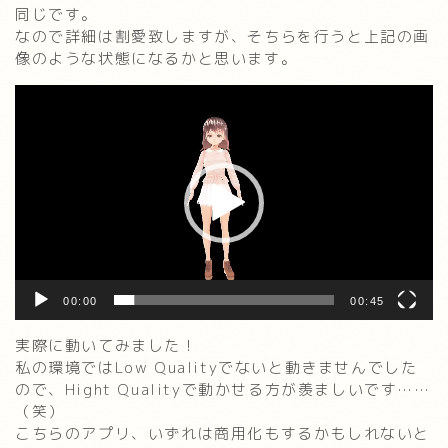
同じです。
なので詳細は割愛致しますが、そちらを行うと上記の画
像のような状態になるかと思います。
動
画
プ
レ
ー
ヤ
ー
00:00
00:45
実際に動いてみました！
私の環境ではLow Qualityでないと動きませんでした
ので、Hight Qualityで動かせる方が羨ましいです……
（笑）
こちらのアプリ、いずれは商用化もするかもしれないと