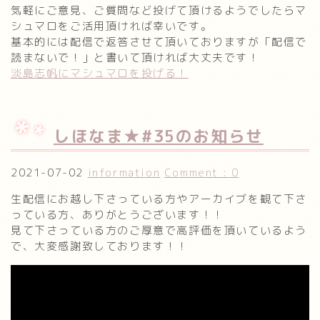
気軽にご意見、ご質問など投げて頂けるようでしたらマ
シュマロをご活用頂ければ幸いです。
基本的には配信で返答させて頂いておりますが「配信で
読まないで！」と書いて頂ければ大丈夫です！
淡島志帆にマシュマロを投げる！
しほなま★#35のお知らせ
2021-07-02
information
Comment : 0
生配信にお越し下さっている方やアーカイブを観て下さ
っている方、ありがとうございます！！
見て下さっている方のご厚意で高評価を頂いているよう
で、大変感謝致しております！！