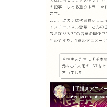
実は以前にもリアを使って「
の記事にもある通りホラーや
ます。
また、現状では秋葉原クリエ
イスチャンネル雪華」さんの
残念ながらPCの容量の関係
なのですが、1番のアニメー
若林ゆき先生に「千本
元々お1人用のUSTを
さいました！