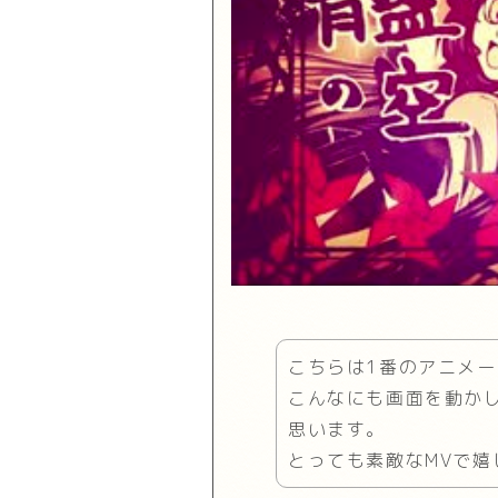
こちらは1番のアニメー
こんなにも画面を動か
思います。
とっても素敵なMVで嬉