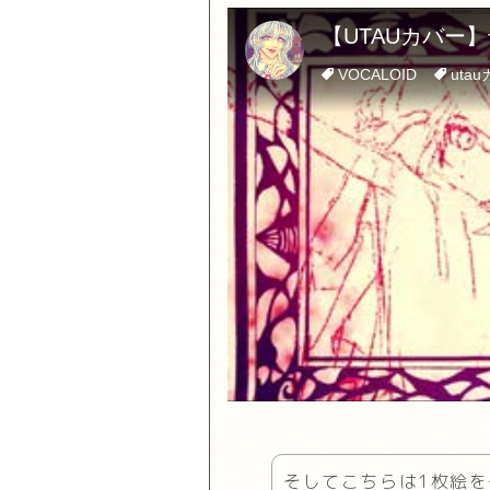
そしてこちらは1枚絵を