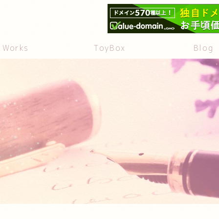
Works
ToyBox
Blog