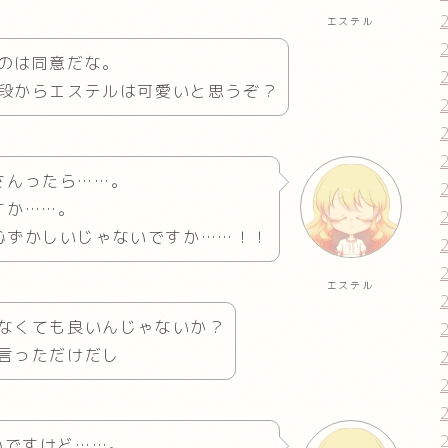
エステル
のは同意だな。
段からエステルは可愛いと思うぞ？
さんったら……。
すか……。
恥ずかしいじゃないですか……！！
エステル
なくても良いんじゃないか？
言っただけだし
いですけど……。