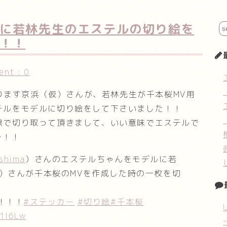
に若林先生のエステルの切り絵を
！！
nt : 0
ております京浜（仮）さんが、若林先生が千本桜MV用
テルをモデルに切り絵をして下さいました！！
線で切り取って頂きまして、いい意味でエステルで
…！！
shima
）さんのエステルちゃんをモデルに若
）さんが千本桜のMVを作成した時の一枚を切
！！！
#ステッカー
#切り絵
#千本桜
F1I6Lw