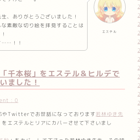
先生、ありがとうございました！
んな素敵な切り絵を拝見することは
エステル
！！
す……！！
「千本桜」をエステル＆ヒルデで
いました！
nt : 0
やTwitterでお世話になっております
若林ゆき先
」をエステルとリアにカバーさせて下さいまし