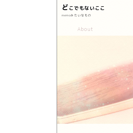
ど
こでもないここ
memoみたいなもの
About