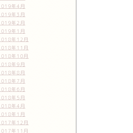
2019年4月
2019年3月
2019年2月
2019年1月
2018年12月
2018年11月
2018年10月
2018年9月
2018年8月
2018年7月
2018年6月
2018年5月
2018年4月
2018年1月
2017年12月
2017年11月