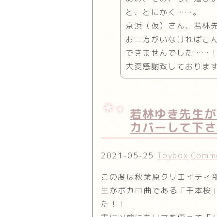
と、とにかく……。
京浜（仮）さん、若林
お二方がいなければこ
できませんでした……
大変感謝致しておりま
若林ゆき先生が
カバーして下さ
2021-05-25
Toybox
Comme
この度は秋葉原クリエイティ部
生
がボカロ曲である「千本桜
た！！